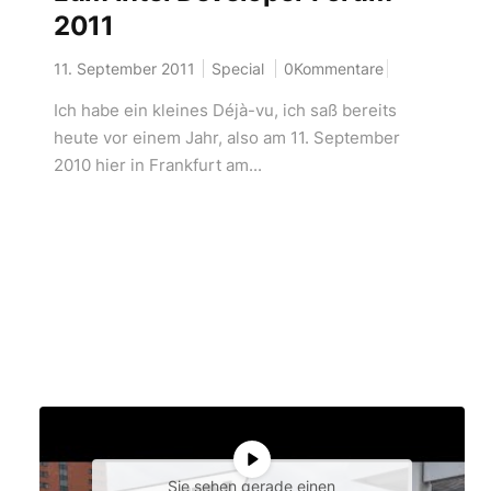
2011
11. September 2011
Special
0Kommentare
Ich habe ein kleines Déjà-vu, ich saß bereits
heute vor einem Jahr, also am 11. September
2010 hier in Frankfurt am...
Sie sehen gerade einen