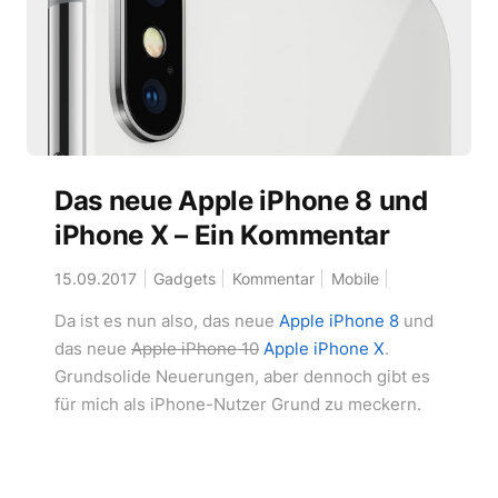
Das neue Apple iPhone 8 und
iPhone X – Ein Kommentar
15.09.2017
Gadgets
Kommentar
Mobile
Da ist es nun also, das neue
Apple iPhone 8
und
das neue
Apple iPhone 10
Apple iPhone X
.
Grundsolide Neuerungen, aber dennoch gibt es
für mich als iPhone-Nutzer Grund zu meckern.