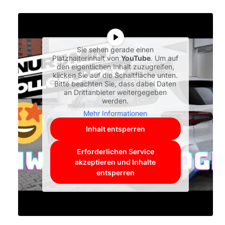
Sie sehen gerade einen
Platzhalterinhalt von
YouTube
. Um auf
den eigentlichen Inhalt zuzugreifen,
klicken Sie auf die Schaltfläche unten.
Bitte beachten Sie, dass dabei Daten
an Drittanbieter weitergegeben
werden.
Mehr Informationen
Inhalt entsperren
Erforderlichen Service
akzeptieren und Inhalte
entsperren