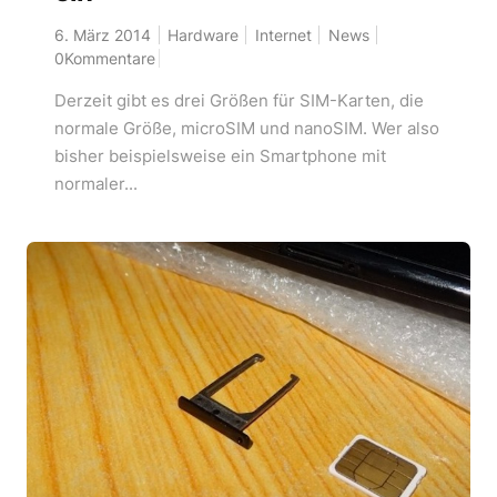
6. März 2014
Hardware
Internet
News
0Kommentare
Derzeit gibt es drei Größen für SIM-Karten, die
normale Größe, microSIM und nanoSIM. Wer also
bisher beispielsweise ein Smartphone mit
normaler...