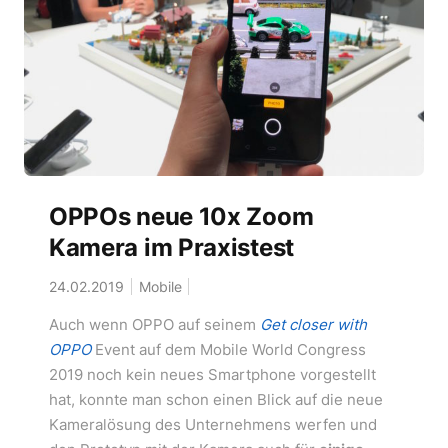
OPPOs neue 10x Zoom
Kamera im Praxistest
24.02.2019
Mobile
Auch wenn OPPO auf seinem
Get closer with
OPPO
Event auf dem Mobile World Congress
2019 noch kein neues Smartphone vorgestellt
hat, konnte man schon einen Blick auf die neue
Kameralösung des Unternehmens werfen und