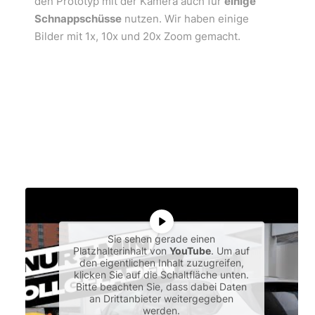
den Prototyp mit der Kamera auch für
einige
Schnappschüsse
nutzen. Wir haben einige
Bilder mit 1x, 10x und 20x Zoom gemacht.
Sie sehen gerade einen
Platzhalterinhalt von
YouTube
. Um auf
den eigentlichen Inhalt zuzugreifen,
klicken Sie auf die Schaltfläche unten.
Bitte beachten Sie, dass dabei Daten
an Drittanbieter weitergegeben
werden.