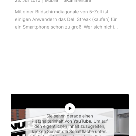
23. Juli 2010
Mobile
3Kommentare
Mit einer Bildschirmdiagonale von 5-Zoll ist
einigen Anwendern das Dell Streak (kaufen) für
ein Smartphone schon zu groß. Wer sich nicht...
Sie sehen gerade einen
Platzhalterinhalt von
YouTube
. Um auf
den eigentlichen Inhalt zuzugreifen,
klicken Sie auf die Schaltfläche unten.