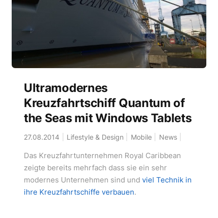
Ultramodernes
Kreuzfahrtschiff Quantum of
the Seas mit Windows Tablets
27.08.2014
Lifestyle & Design
Mobile
News
Das Kreuzfahrtunternehmen Royal Caribbean
zeigte bereits mehrfach dass sie ein sehr
modernes Unternehmen sind und
viel Technik in
ihre Kreuzfahrtschiffe verbauen
.