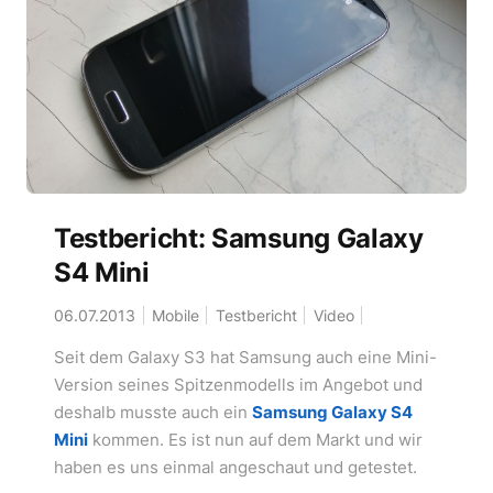
Testbericht: Samsung Galaxy
S4 Mini
06.07.2013
Mobile
Testbericht
Video
Seit dem Galaxy S3 hat Samsung auch eine Mini-
Version seines Spitzenmodells im Angebot und
deshalb musste auch ein
Samsung Galaxy S4
Mini
kommen. Es ist nun auf dem Markt und wir
haben es uns einmal angeschaut und getestet.