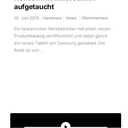
aufgetaucht
10. Juni 2015
Hardware
News
0Kommentare
Ein taiwanischer Netzbetreiber hat einen neuen
Produktkatalog veröffentlicht und dabei gleich
ein neues Tablet von Samsung geleaked. Die
Rede ist von...