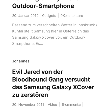
Outdoor-Smartphone
20. Januar 2012
Gadgets
0Kommentare
Passend zum verschneiten Wetter in Innsbruck /
Kühtai stellt Samsung hier in Österreich das
Samsung Galaxy Xcover vor, ein Outdoor-
Smarpthone. Es...
Johannes
Evil Jared von der
Bloodhound Gang versucht
das Samsung Galaxy XCover
zu zerstören
20. November 2011
Video
1Kommentar