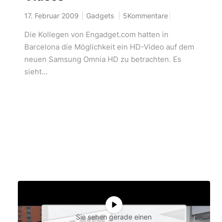
17. Februar 2009
Gadgets
5Kommentare
Die Kollegen von Engadget.com hatten in
Barcelona die Möglichkeit ein HD-Video auf dem
neuen Samsung Omnia HD zu betrachten. Es
sieht...
Sie sehen gerade einen