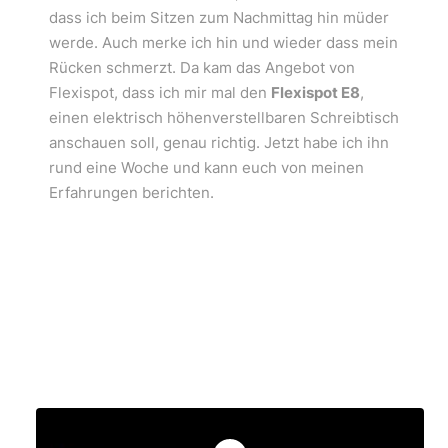
dass ich beim Sitzen zum Nachmittag hin müder
werde. Auch merke ich hin und wieder dass mein
Rücken schmerzt. Da kam das Angebot von
Flexispot, dass ich mir mal den
Flexispot E8
,
einen elektrisch höhenverstellbaren Schreibtisch
anschauen soll, genau richtig. Jetzt habe ich ihn
rund eine Woche und kann euch von meinen
Erfahrungen berichten.