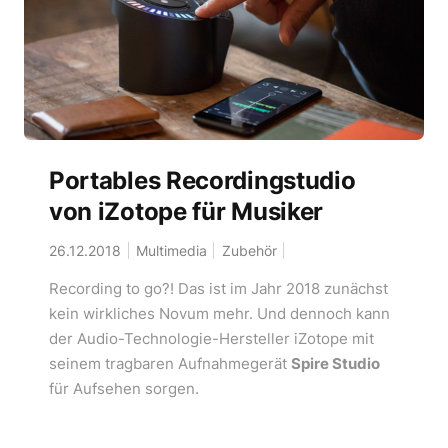
Portables Recordingstudio
von iZotope für Musiker
26.12.2018
Multimedia
Zubehör
Recording to go?! Das ist im Jahr 2018 zunächst
kein wirkliches Novum mehr. Und dennoch kann
der Audio-Technologie-Hersteller iZotope mit
seinem tragbaren Aufnahmegerät
Spire Studio
für Aufsehen sorgen.