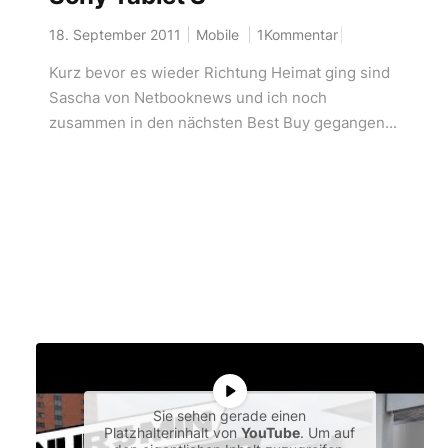
18. September 2011
Mobile
1Kommentar
Kurz bevor es wieder Richtung Heimat ging sind
Sascha von Netbooknews und ich noch
zusammen in den nächsten Best Buy gegangen...
Sie sehen gerade einen
Platzhalterinhalt von
YouTube
. Um auf