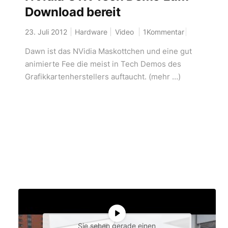
Download bereit
23. Juli 2012
Hardware
Video
1Kommentar
Dawn ist das NVidia Maskottchen und eine gut
animierte Fee die meist in Tech Demos des
Grafikkartenherstellers auftaucht. (mehr …)
Sie sehen gerade einen