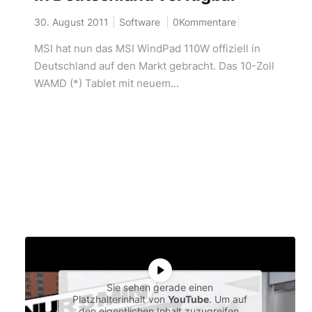
30. August 2011
Software
0Kommentare
MSI hat nun das MSI WindPad 110W offiziell in
Deutschland auf den Markt gebracht. Das 10-Zoll
WAMD (*) Tablet mit neuem...
Sie sehen gerade einen
Platzhalterinhalt von
YouTube
. Um auf
den eigentlichen Inhalt zuzugreifen,