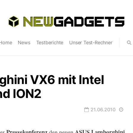
Home
News
Testberichte
Unser Test-Rechner
ini VX6 mit Intel
nd ION2
21.06.2010
Pressekonferenz
ASUS Lamborghini
ner
den neuen