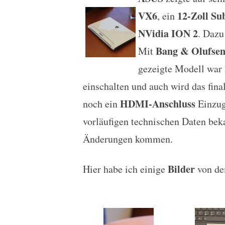
ASUS Lamborghini VX6 
VX6
12-Zoll Su
, ein
NVidia ION 2
. Dazu
Bang & Olufse
Mit
gezeigte Modell war 
einschalten und auch wird das fin
HDMI-Anschluss
noch ein
Einzug
vorläufigen technischen Daten bek
Änderungen kommen.
Bilder
Hier habe ich einige
von de