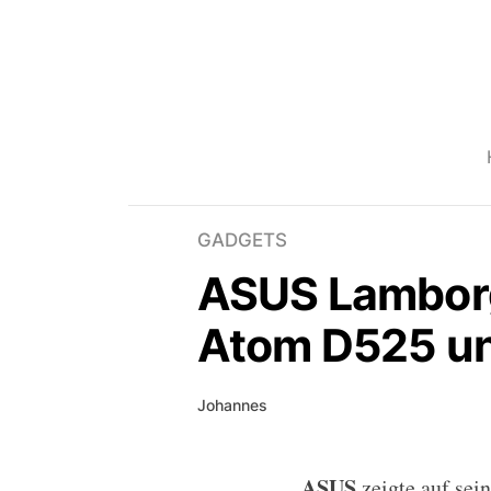
GADGETS
ASUS Lamborgh
Atom D525 u
Johannes
ASUS
zeigte auf sei