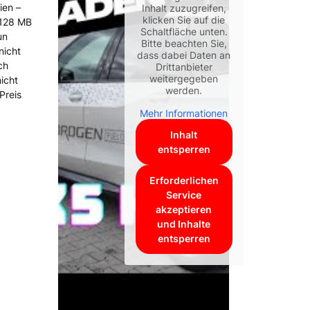
ien –
Inhalt zuzugreifen,
klicken Sie auf die
 128 MB
Schaltfläche unten.
un
Bitte beachten Sie,
nicht
dass dabei Daten an
ch
Drittanbieter
weitergegeben
icht
werden.
Preis
Mehr Informationen
Inhalt
entsperren
Erforderlichen
Service
akzeptieren
und Inhalte
entsperren