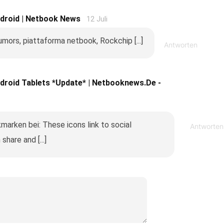
droid | Netbook News
12 Juli
mors, piattaforma netbook, Rockchip [...]
Antworten
roid Tablets *Update* | Netbooknews.de -
marken bei: These icons link to social
Antworten
hare and [...]