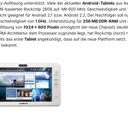
n Rockchip für Tablets
y-Auflösung unterstützt. Viele der aktuellen
Android-Tablets
aus As
9-basierten Rockchip 2808 auf. Mit 600 MHz Geschwindigkeit und
icht geeignet für Android 2.1 bzw. Android 2.2. Der Nachfolger soll n
Geschwindigkeit von
1 GHz
, Unterstützung für
256 MB DDR-RAM
und 
Auflösung von
1024 x 600 Pixeln
ermöglicht der neue Chipsatz deutli
ARM-Architektur dem Prozessor zugrunde liegt, hat Rockchip (noch) n
its das erste
Tablet
angekündigt, dass auf die neue Plattform setzt. 
t bekannt.