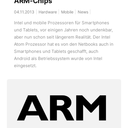
ARM-Chips
04.11.2013
Hardware
Mobile
News
Intel und mobile Prozessoren für Smartphones
und Tablets, vor einigen Jahren noch undenkbar,
aber nun schon seit längerem Realität. Der Intel
Atom Prozessor hat es von den Netbooks auch in
Smartphones und Tablets geschafft, auch
Android als Betriebssystem wurde von Intel
eingesetzt.