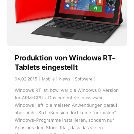
Produktion von Windows RT-
Tablets eingestellt
04.02.2015
Mobile
News
Software
Windows RT ist, bzw. war die Windows 8-Version
für ARM-CPUs. Das bedeutete, dass zwar
Windows lieft, die meisten Anwendungen darauf
aber nicht. So ließen sich dort keine "normalen"
Windows-Programme installieren, sondern nur
Apps aus dem Store. Klar, dass das vielen