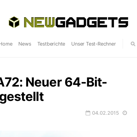
Home
News
Testberichte
Unser Test-Rechner
72: Neuer 64-Bit-
gestellt
04.02.2015