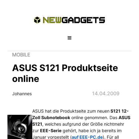
MOBILE
ASUS S121 Produktseite
online
14.04.2009
Johannes
ASUS hat die Produktseite zum neuen
S121
12-
ASUS S121 Produktseite online
Zoll Subnotebook
online genommen. Das
ASUS
S121
, welches aufgrund der Größe nichtmehr
zur
EEE-Serie
gehört, habe ich ja bereits im
Januar vorgestellt (
auf EEE-PC.de
). Für all