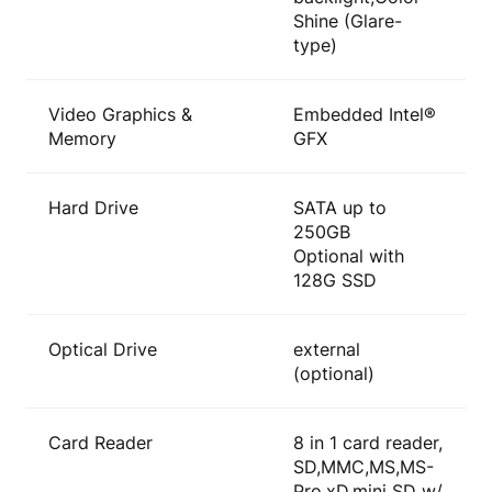
Shine (Glare-
type)
Video Graphics &
Embedded Intel®
Memory
GFX
Hard Drive
SATA up to
250GB
Optional with
128G SSD
Optical Drive
external
(optional)
Card Reader
8 in 1 card reader,
SD,MMC,MS,MS-
Pro,xD,mini SD w/