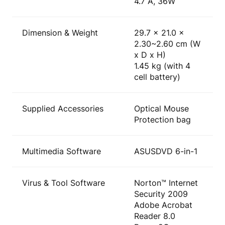
4.7 A, 36W
Dimension & Weight
29.7 x 21.0 x
2.30~2.60 cm (W
x D x H)
1.45 kg (with 4
cell battery)
Supplied Accessories
Optical Mouse
Protection bag
Multimedia Software
ASUSDVD 6-in-1
Virus & Tool Software
Norton™ Internet
Security 2009
Adobe Acrobat
Reader 8.0