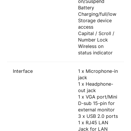
on/Suspend
Battery
Charging/full/low
Storage device
access
Capital / Scroll /
Number Lock
Wireless on
status indicator
Interface
1 x Microphone-in
jack
1 x Headphone-
out jack
1 x VGA port/Mini
D-sub 15-pin for
external monitor
3 x USB 2.0 ports
1 x RJ45 LAN
Jack for LAN