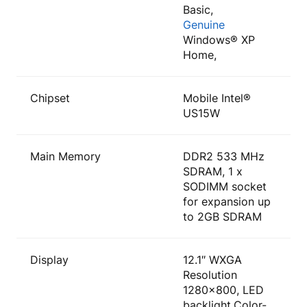
Basic,
Genuine
Windows® XP
Home,
Chipset
Mobile Intel®
US15W
Main Memory
DDR2 533 MHz
SDRAM, 1 x
SODIMM socket
for expansion up
to 2GB SDRAM
Display
12.1″ WXGA
Resolution
1280×800, LED
backlight,Color-