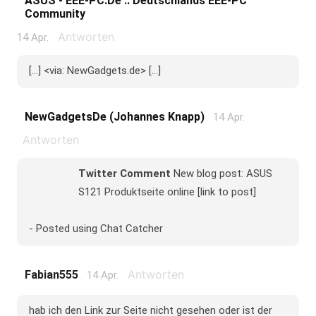
ASUS - EEE-PC.de :: Deutschlands EEE-PC
Community
Antworten
14 Apr.
[...] <via: NewGadgets.de> [...]
NewGadgetsDe (Johannes Knapp)
14 Apr.
Antworten
Twitter Comment
New blog post: ASUS
S121 Produktseite online [link to post]
- Posted using Chat Catcher
Antworten
Fabian555
14 Apr.
hab ich den Link zur Seite nicht gesehen oder ist der