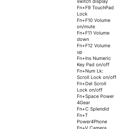
switch display
Fn+F9 TouchPad
Lock
Fn+F10 Volume
on/mute
Fn+F11 Volume
down
Fn+F12 Volume
up
Fn+Ins Numeric
Key Pad on/off
Fn+Num Lk:
Scroll Lock on/off
Fn+Del Scroll
Lock on/off
Fn+Space Power
4Gear
Fn+C Splendid
Fn+T
Power4Phone
Fn+V Camera