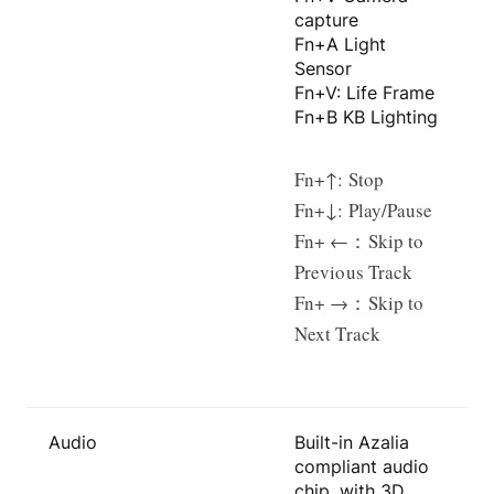
capture
Fn+A Light
Sensor
Fn+V: Life Frame
Fn+B KB Lighting
Fn+↑: Stop
Fn+↓: Play/Pause
Fn+ ←：Skip to
Previous Track
Fn+ →：Skip to
Next Track
Audio
Built-in Azalia
compliant audio
chip, with 3D