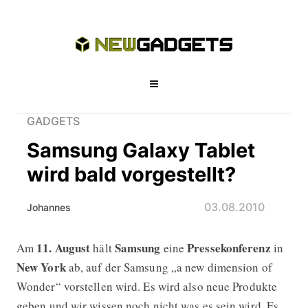
GADGETS
Samsung Galaxy Tablet
wird bald vorgestellt?
03.08.2010
Johannes
11. August
Samsung
Pressekonferenz
Am
hält
eine
in
Samsung Galaxy Tablet wird bald vor
New York
ab, auf der Samsung „a new dimension of
Wonder“ vorstellen wird. Es wird also neue Produkte
geben und wir wissen noch nicht was es sein wird. Es