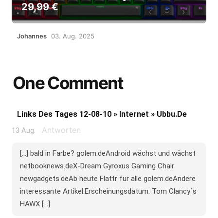
29,99 €
Johannes
03. Aug. 2025
One Comment
Links Des Tages 12-08-10 » Internet » Ubbu.de
Antworten
13 Aug.
[...] bald in Farbe? golem.deAndroid wächst und wächst
netbooknews.deX-Dream Gyroxus Gaming Chair
newgadgets.deAb heute Flattr für alle golem.deAndere
interessante Artikel:Erscheinungsdatum: Tom Clancy´s
HAWX [...]