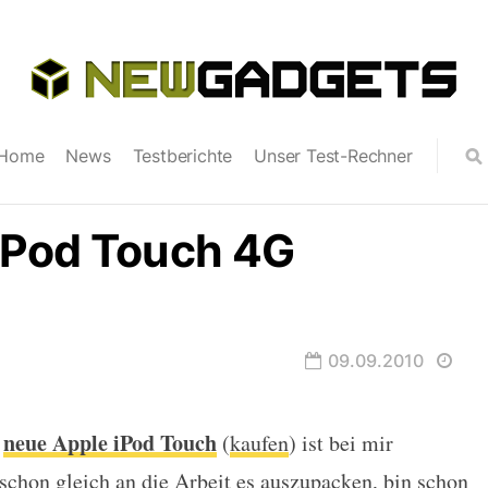
Home
News
Testberichte
Unser Test-Rechner
iPod Touch 4G
09.09.2010
neue Apple iPod Touch
e
(
kaufen
) ist bei mir
ch 4G angekommen
hon gleich an die Arbeit es auszupacken, bin schon