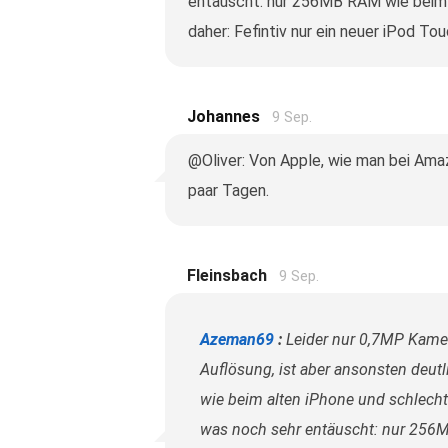
entäuscht: nur 256MB RAM wie beim 
daher: Fefintiv nur ein neuer iPod To
Johannes
9 Sep.
@Oliver: Von Apple, wie man bei Ama
paar Tagen.
Fleinsbach
9 Sep.
Azeman69
:
Leider nur 0,7MP Kamer
Auflösung, ist aber ansonsten deut
wie beim alten iPhone und schlecht
was noch sehr entäuscht: nur 256