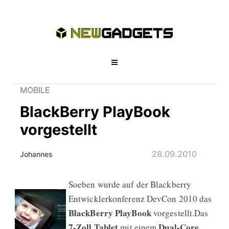
MOBILE
BlackBerry PlayBook
vorgestellt
28.09.2010
Johannes
Soeben wurde auf der Blackberry
BlackBerry PlayBook vorgestellt
Entwicklerkonferenz DevCon 2010 das
BlackBerry PlayBook
vorgestellt.Das
7-Zoll
Tablet
Dual-Core
mit einem