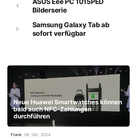
ASUS Eee PC 1015PED
Bilderserie
Samsung Galaxy Tab ab
sofort verfügbar
Neue Huawei Smartwatches können
bald auch NFC-Zahlungen
durchführen
Frank
08. Okt. 2024