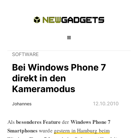
SOFTWARE
Bei Windows Phone 7
direkt in den
Kameramodus
12.10.2010
Johannes
besonderes Feature
Windows Phone 7
Als
der
Bei Windows Phone 7 direkt in den
Smartphones
wurde
gestern in Hamburg beim