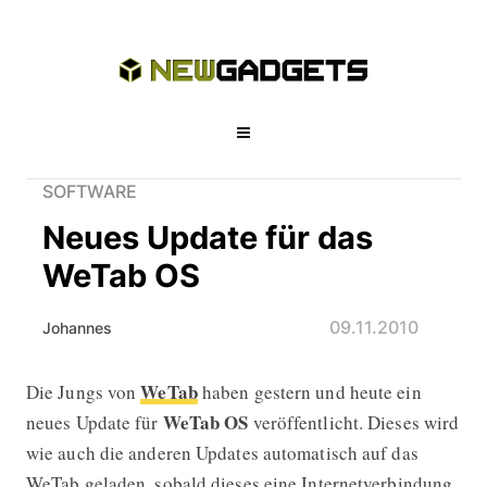
SOFTWARE
Neues Update für das
WeTab OS
09.11.2010
Johannes
WeTab
Die Jungs von
haben gestern und heute ein
Neues Update für das WeTab OS
WeTab OS
neues Update für
veröffentlicht. Dieses wird
wie auch die anderen Updates automatisch auf das
WeTab geladen, sobald dieses eine Internetverbindung