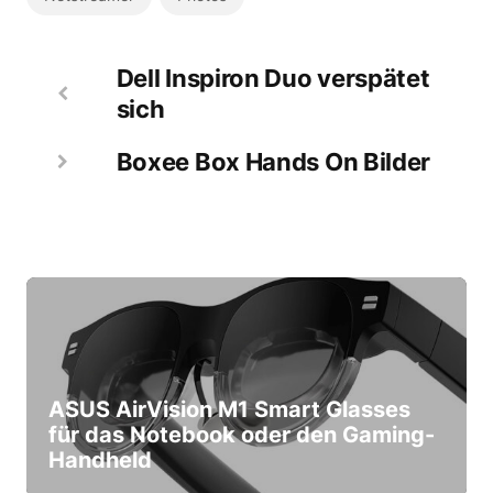
Dell Inspiron Duo verspätet
sich
Boxee Box Hands On Bilder
ASUS AirVision M1 Smart Glasses
für das Notebook oder den Gaming-
Handheld