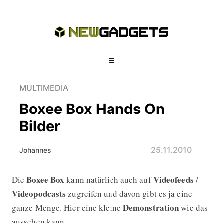
MULTIMEDIA
Boxee Box Hands On
Bilder
25.11.2010
Johannes
Boxee Box
Videofeeds
Die
kann natürlich auch auf
/
Boxee Box Hands On Bilder
Videopodcasts
zugreifen und davon gibt es ja eine
Demonstration
ganze Menge. Hier eine kleine
wie das
aussehen kann.