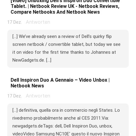
[Video] Unboxing Dell's Inspiron Duo Convertible
Tablet. | Netbook Review UK - Netbook Reviews,
Compare Netbooks And Netbook News
Antworten
17 Dez.
[...] We’ve already seen a review of Dell’s quirky flip
screen netbook / convertible tablet, but today we see
it on video for the first time thanks to Johannes at
NewGadgets.de. [...]
Dell Inspiron Duo A Gennaio – Video Unbox |
Netbook News
Antworten
17 Dez.
[...] definitiva, quella ora in commercio negli States. Lo
rivedremo probabilmente anche al CES 2011.Via:
newgadgets.deTags: dell, Dell Inspiron Duo, unbox,
videoVideo Samsung NC10E' questo il nuovo Inspiron