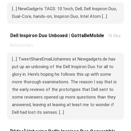
[...] NewGadgets TAGS: 10.1inch, Dell, Dell Inspiron Duo,
Dual-Core, hands-on, Inspiron Duo, Intel Atom [...]
Dell Inspiron Duo Unboxed | GottaBeMobile
16 Dez.
Antworten
[...] TweetShareEmailJohannes at Newgadgets.de has
put up an unboxing of the Dell Inspiron Duo for all to
glory in. Here’s hoping he follows this up with some
more thorough examinations. The reason I say that is
the early reviews of the prototypes that Dell sent to
some reviewers opened up more questions than they
answered, leaving at leaving at least me to wonder if
Dell had lost its senses. [...]