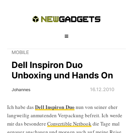
MOBILE
Dell Inspiron Duo
Unboxing und Hands On
16.12.2010
Johannes
Dell Inspiron Duo
Ich habe das
nun von seiner eher
Dell Inspiron Duo Unboxing und Han
langweilig anmutenden Verpackung befreit. Ich werde
mir das besondere
Convertible Netbook
die Tage mal
genauer anschauen und morgen auch auf meine Reise