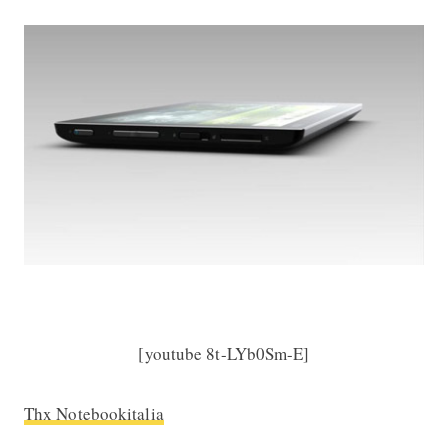
[youtube 8t-LYb0Sm-E]
Thx Notebookitalia