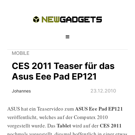
MOBILE
CES 2011 Teaser für das
Asus Eee Pad EP121
23.12.2010
Johannes
ASUS Eee Pad EP121
ASUS hat ein Teaservideo zum
CES 2011 Teaser für das Asus Eee P
veröffentlicht, welches auf der Computex 2010
Tablet
CES 2011
vorgestellt wurde. Das
wird auf der
nochmals vorgestellt, diesmal hoffentlich in einer etwas