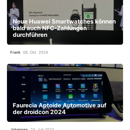
Neue Huawei Smartwatches können
bald auch NFC-Zahlungen
durchführen
Frank
08. Okt. 2024
Faurecia Aptoide Automotive auf
der droidcon 2024
Johannes
24. Juli 2024