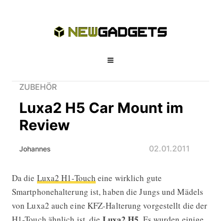
ZUBEHÖR
Luxa2 H5 Car Mount im
Review
02.01.2011
Johannes
Da die
Luxa2 H1-Touch
eine wirklich gute
Luxa2 H5 Car Mount im Review
Smartphonehalterung ist, haben die Jungs und Mädels
von Luxa2 auch eine KFZ-Halterung vorgestellt die der
Luxa2 H5
H1-Touch ähnlich ist, die
. Es wurden einige