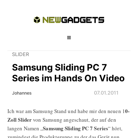
SLIDER
Samsung Sliding PC 7
Series im Hands On Video
07.01.2011
Johannes
0-
Ich war am Samsung Stand und habe mir den neuen 1
Samsung Sliding PC 7 Series im Han
Zoll Slider
von Samsung angeschaut, der auf den
Samsung Sliding PC 7 Series
langen Namen „
“ hört,
zumindest die Produktgruppe zu der das Gerät nun