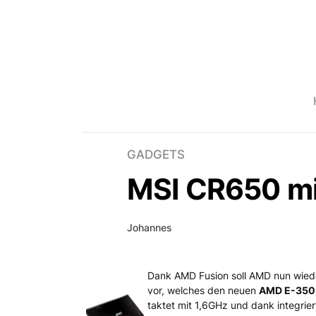
GADGETS
MSI CR650 mi
Johannes
Dank AMD Fusion soll AMD nun wieder
MSI CR650 mit AMD Fu
vor, welches den neuen
AMD E-350
taktet mit 1,6GHz und dank integrie