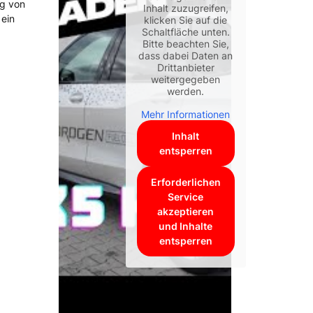
ng von
Inhalt zuzugreifen,
 ein
klicken Sie auf die
Schaltfläche unten.
Bitte beachten Sie,
dass dabei Daten an
Drittanbieter
weitergegeben
werden.
Mehr Informationen
Inhalt
entsperren
Erforderlichen
Service
akzeptieren
und Inhalte
entsperren