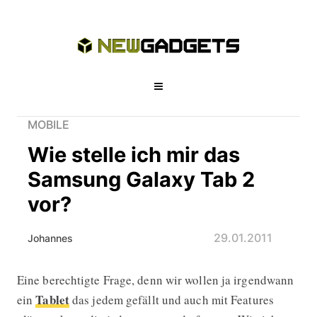
MOBILE
Wie stelle ich mir das
Samsung Galaxy Tab 2
vor?
29.01.2011
Johannes
Eine berechtigte Frage, denn wir wollen ja irgendwann
Wie stelle ich mir das Samsung Gala
Tablet
ein
das jedem gefällt und auch mit Features