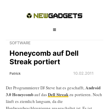
SOFTWARE
Honeycomb auf Dell
Streak portiert
10.02.2011
Patrick
Android
Der Programmierer DJ Steve hat es geschafft,
Honeycomb auf Dell Streak portiert
3.0 Honeycomb
Dell Streak
auf das
zu portieren. Noch
läuft es ziemlich langsam, da die
Hardwarebeschleunigung ausgeschaltet ist. Es ist