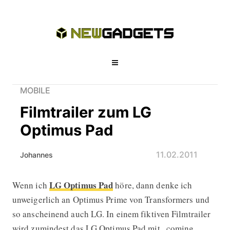
MOBILE
Filmtrailer zum LG
Optimus Pad
11.02.2011
Johannes
LG Optimus Pad
Wenn ich
höre, dann denke ich
Filmtrailer zum LG Optimus Pad
unweigerlich an Optimus Prime von Transformers und
so anscheinend auch LG. In einem fiktiven Filmtrailer
wird zumindest das LG Optimus Pad mit „coming