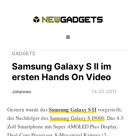
GADGETS
Samsung Galaxy S II im
ersten Hands On Video
14.02.2011
Johannes
Samsung Galaxy S II
Gestern wurde das
vorgestellt,
Samsung Galaxy S II im ersten Hand
der Nachfolger des
Samsung Galaxy S I9000
. Das 4.3-
Zoll Smartphone mit Super AMOLED Plus Display,
Dual-Core Prozessor, 8-Megapixel Kamera (2-