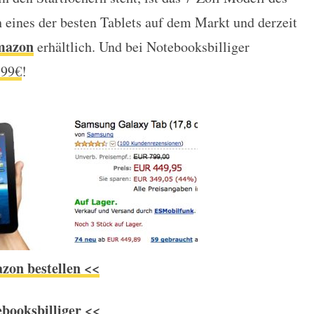
n unter 400€!
eines der besten Tablets auf dem Markt und derzeit
mazon
erhältlich. Und bei Notebooksbilliger
399€
!
on bestellen <<
booksbilliger <<