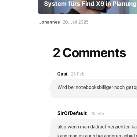
System fürs Find X9 in Planung
Johannes
20. Juli 2025
2 Comments
Casi
26 Feb.
Wird bei notebooksbilliger noch getop
SirOfDefault
26 Feb.
also wenn man dadrauf verzichten ka
kann man es auch bei anderen anbiete