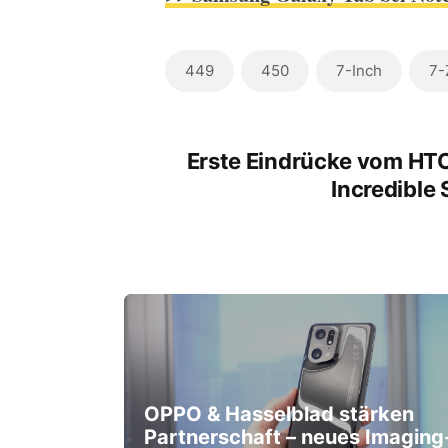
449
450
7-Inch
7-
Erste Eindrücke vom HT
Incredible 
OPPO & Hasselblad stärken
Partnerschaft – neues Imaging