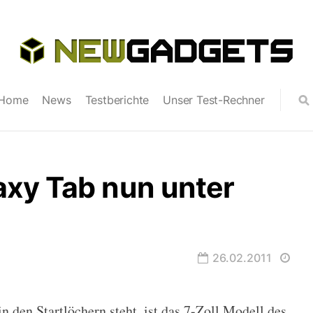
Home
News
Testberichte
Unser Test-Rechner
xy Tab nun unter
26.02.2011
n den Startlöchern steht, ist das 7-Zoll Modell des