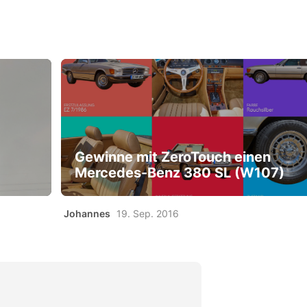
Gewinne mit ZeroTouch einen
Mercedes-Benz 380 SL (W107)
Johannes
19. Sep. 2016