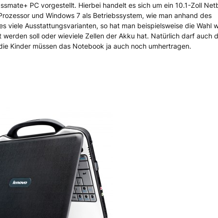
n Classmate+ PC vor
ate+ PC vorgestellt. Hierbei handelt es sich um ein 10.1-Zoll Ne
 Prozessor und Windows 7 als Betriebssystem, wie man anhand des
es viele Ausstattungsvarianten, so hat man beispielsweise die Wahl 
erden soll oder wieviele Zellen der Akku hat. Natürlich darf auch d
 die Kinder müssen das Notebook ja auch noch umhertragen.