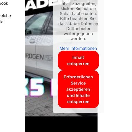
tbook
Inhalt zuzugreifen,
klicken Sie auf die
Schaltfläche unten.
welche
Bitte beachten Sie,
ie
dass dabei Daten an
Drittanbieter
weitergegeben
werden.
Mehr Informationen
Inhalt
entsperren
Erforderlichen
Service
akzeptieren
und Inhalte
entsperren