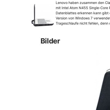
Intel und Lenovo stelle
Lenovo haben zusammen den Classm
mit Intel Atom N455 Single-Core
Datenblattes erkennen kann gibt 
Version von Windows 7 verwendet w
Trageschlaufe nicht fehlen, denn
Bilder