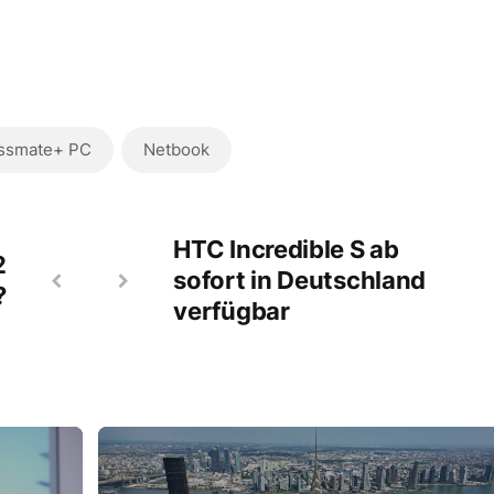
ssmate+ PC
Netbook
HTC Incredible S ab
2
sofort in Deutschland
?
verfügbar