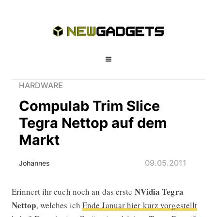
HARDWARE
Compulab Trim Slice
Tegra Nettop auf dem
Markt
09.05.2011
Johannes
NVidia Tegra
Erinnert ihr euch noch an das erste
Compulab Trim Slice Tegra Nettop a
Nettop
, welches ich
Ende Januar hier kurz vorgestellt