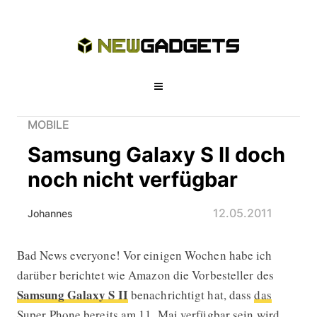
MOBILE
Samsung Galaxy S II doch
noch nicht verfügbar
12.05.2011
Johannes
Bad News everyone! Vor einigen Wochen habe ich
Samsung Galaxy S II doch noch nicht
darüber berichtet wie Amazon die Vorbesteller des
Samsung Galaxy S II
benachrichtigt hat, dass
das
Super Phone bereits am 11. Mai verfügbar
sein wird.