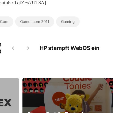
outube TqtZEs7UTSA]
sCom
Gamescom 2011
Gaming
t
HP stampft WebOS ein
0