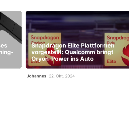
ses
Snapdragon Elite Plattformen
ming-
vorgestellt: Qualcomm bringt
Oryon-Power ins Auto
Johannes
22. Okt. 2024