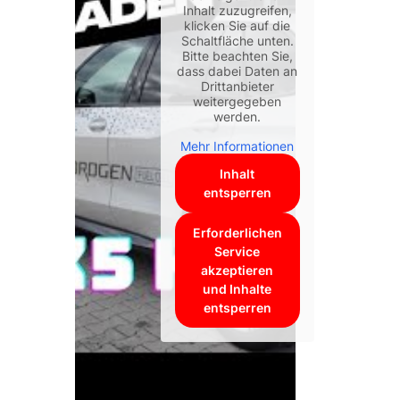
Inhalt zuzugreifen,
klicken Sie auf die
Schaltfläche unten.
 – DIE 5.1 Soundanlage!
Bitte beachten Sie,
dass dabei Daten an
Drittanbieter
weitergegeben
werden.
Mehr Informationen
Inhalt
entsperren
Erforderlichen
Service
akzeptieren
und Inhalte
entsperren