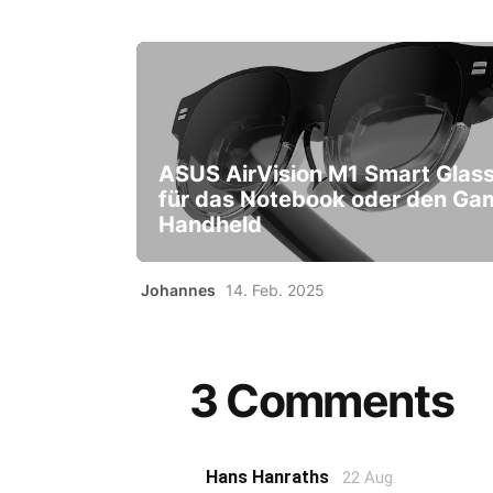
ASUS AirVision M1 Smart Glas
für das Notebook oder den Ga
Handheld
Johannes
14. Feb. 2025
3 Comments
Hans Hanraths
22 Aug.