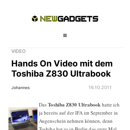
VIDEO
Hands On Video mit dem
Toshiba Z830 Ultrabook
16.10.2011
Johannes
Toshiba Z830
Ultrabook
Das
hatte ich
Hands On Video mit dem Toshiba Z8
ja bereits auf der IFA im September in
Augenschein nehmen können, denn
Toshiba hat es in Berlin das erste Mal