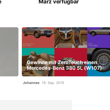
e
März verfügbar
Gewinne mit ZeroTouch einen
Mercedes-Benz 380 SL (W107)
Johannes
19. Sep. 2016