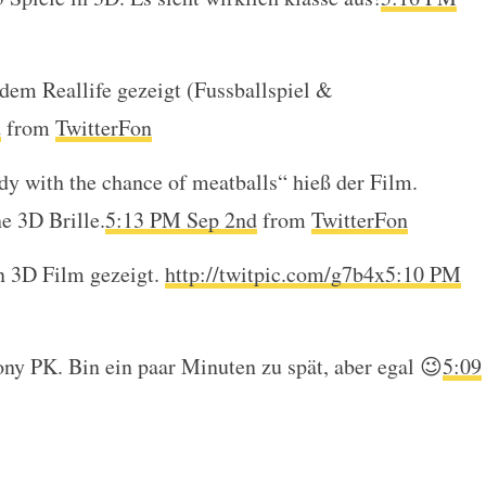
em Reallife gezeigt (Fussballspiel &
d
from
TwitterFon
dy with the chance of meatballs“ hieß der Film.
e 3D Brille.
5:13 PM Sep 2nd
from
TwitterFon
in 3D Film gezeigt.
http://twitpic.com/g7b4x
5:10 PM
Sony PK. Bin ein paar Minuten zu spät, aber egal 😉
5:09