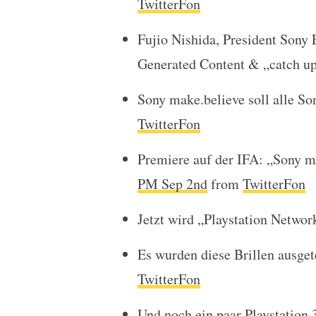
TwitterFon
Fujio Nishida, President Sony 
Generated Content & „catch up
Sony make.believe soll alle S
TwitterFon
Premiere auf der IFA: „Sony m
PM Sep 2nd
from
TwitterFon
Jetzt wird „Playstation Networ
Es wurden diese Brillen ausget
TwitterFon
Und noch ein paar Playstation 3