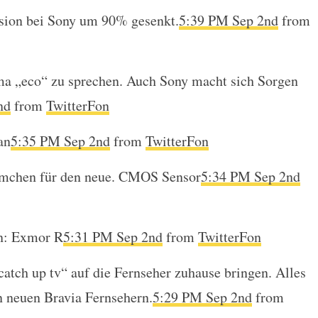
sion bei Sony um 90% gesenkt.
5:39 PM Sep 2nd
from
a „eco“ zu sprechen. Auch Sony macht sich Sorgen
nd
from
TwitterFon
an
5:35 PM Sep 2nd
from
TwitterFon
ilmchen für den neue. CMOS Sensor
5:34 PM Sep 2nd
n: Exmor R
5:31 PM Sep 2nd
from
TwitterFon
catch up tv“ auf die Fernseher zuhause bringen. Alles
n neuen Bravia Fernsehern.
5:29 PM Sep 2nd
from