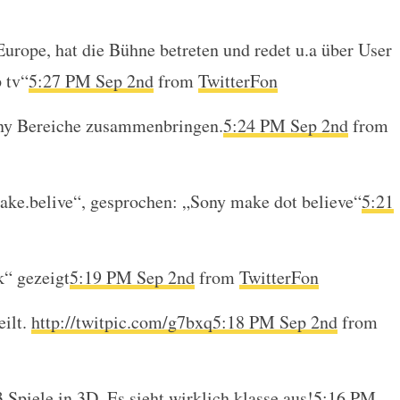
Europe, hat die Bühne betreten und redet u.a über User
 tv“
5:27 PM Sep 2nd
from
TwitterFon
ony Bereiche zusammenbringen.
5:24 PM Sep 2nd
from
ake.belive“, gesprochen: „Sony make dot believe“
5:21
k“ gezeigt
5:19 PM Sep 2nd
from
TwitterFon
eilt.
http://twitpic.com/g7bxq
5:18 PM Sep 2nd
from
 Spiele in 3D. Es sieht wirklich klasse aus!
5:16 PM