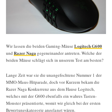
Logitech G600
Wir lassen die beiden Gaming-Mäuse
Gaming-Mäuse im Test: Razer Naga 
Razer Naga
und
gegeneinander antreten. Welche der
beiden Mäuse schlägt sich in unserem Test am besten?
Lange Zeit war sie die unangefochtene Nummer 1 der
MMO-Maus-Hitparade, doch vor Kurzem bekam die
Razer Naga Konkurrenz aus dem Hause Logitech,
welches mit der G600 ebenfalls ein wahres Tasten-
Monster präsentierte, womit wir gleich bei der ersten
Bewertungskategorie angelangt wären.